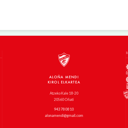
ALOÑA MENDI
KIROL ELKARTEA
Atzeko Kale 18-20
20560 Oñati
943 78 08 10
alonamendi@gmail.com