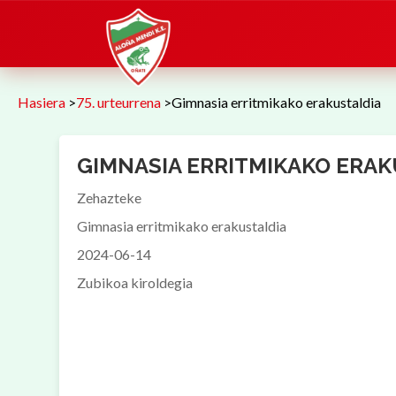
Hasiera
>
75. urteurrena
>
Gimnasia erritmikako erakustaldia
GIMNASIA ERRITMIKAKO ERAK
Zehazteke
Gimnasia erritmikako erakustaldia
2024-06-14
Zubikoa kiroldegia