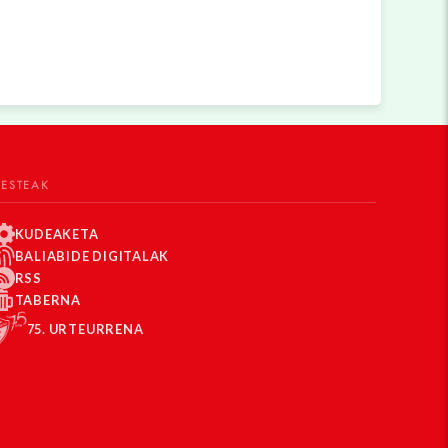
BESTEAK
KUDEAKETA
BALIABIDE DIGITALAK
RSS
TABERNA
75. URTEURRENA