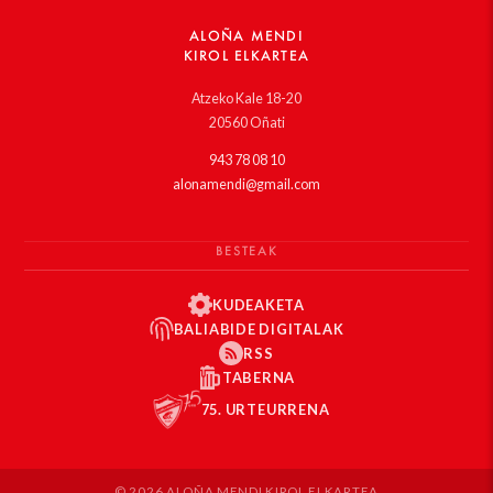
ALOÑA MENDI
KIROL ELKARTEA
Atzeko Kale 18-20
20560 Oñati
943 78 08 10
alonamendi@gmail.com
BESTEAK
KUDEAKETA
BALIABIDE DIGITALAK
RSS
TABERNA
75. URTEURRENA
© 2026 ALOÑA MENDI KIROL ELKARTEA