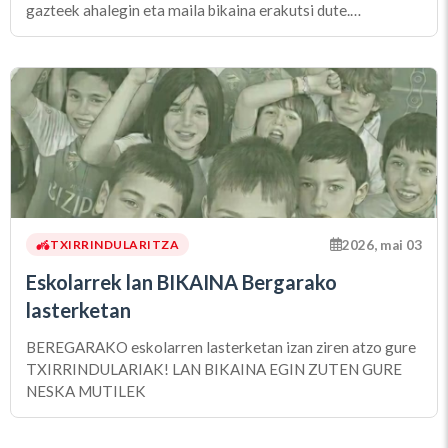
gazteek ahalegin eta maila bikaina erakutsi dute.
Emaitzarik aipagarriena Kattalin Urzela Ugartek lortu du,
alebin kategorian lehen postua eskuratuta. Zorionak
kirolari guztiei !!
2026, mai 03
TXIRRINDULARITZA
Eskolarrek lan BIKAINA Bergarako
lasterketan
BEREGARAKO eskolarren lasterketan izan ziren atzo gure
TXIRRINDULARIAK! LAN BIKAINA EGIN ZUTEN GURE
NESKA MUTILEK