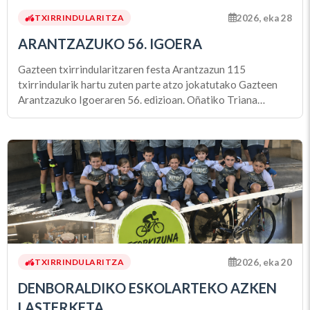
2026, eka 28
TXIRRINDULARITZA
ARANTZAZUKO 56. IGOERA
Gazteen txirrindularitzaren festa Arantzazun 115
txirrindularik hartu zuten parte atzo jokatutako Gazteen
Arantzazuko Igoeraren 56. edizioan. Oñatiko Triana
auzotik abiatu eta 70 kilometroko ibilbidea osatu ondoren,
Eñaut Bilbao (F2 Informatika) nagusitu zen Arantzazuko
helmugan. Haitz Zunzuneg
2026, eka 20
TXIRRINDULARITZA
DENBORALDIKO ESKOLARTEKO AZKEN
LASTERKETA