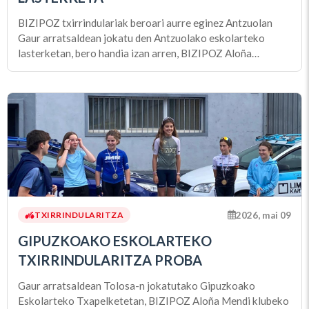
BIZIPOZ txirrindulariak beroari aurre eginez Antzuolan
Gaur arratsaldean jokatu den Antzuolako eskolarteko
lasterketan, bero handia izan arren, BIZIPOZ Aloña
Mendiko txirrindulariek dena eman dute errepidean. Egun
berezia izan da Infantil mailako bigarren urteko lau
2026, mai 09
TXIRRINDULARITZA
GIPUZKOAKO ESKOLARTEKO
TXIRRINDULARITZA PROBA
Gaur arratsaldean Tolosa-n jokatutako Gipuzkoako
Eskolarteko Txapelketetan, BIZIPOZ Aloña Mendi klubeko