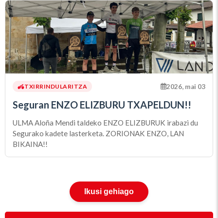
2026, mai 03
TXIRRINDULARITZA
Seguran ENZO ELIZBURU TXAPELDUN!!
ULMA Aloña Mendi taldeko ENZO ELIZBURUK irabazi du
Segurako kadete lasterketa. ZORIONAK ENZO, LAN
BIKAINA!!
Ikusi gehiago