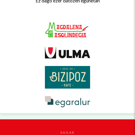
Ez dago ezer datozen egunetan
SAILAK