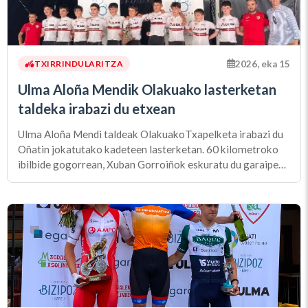
2026, eka 15
TXIRRINDULARITZA
Ulma Aloña Mendik Olakuako lasterketan
taldeka irabazi du etxean
Ulma Aloña Mendi taldeak OlakuakoTxapelketa irabazi du
Oñatin jokatutako kadeteen lasterketan. 60 kilometroko
ibilbide gogorrean, Xuban Gorroiñok eskuratu du garaipena
banaka. Etxeko taldeak lan bikaina egin eta taldekako
txapela bereganatu du.