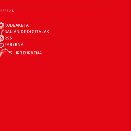
BESTEAK
KUDEAKETA
BALIABIDE DIGITALAK
RSS
TABERNA
75. URTEURRENA