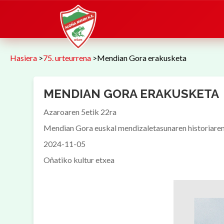
Hasiera
>
75. urteurrena
>
Mendian Gora erakusketa
MENDIAN GORA ERAKUSKETA
Azaroaren 5etik 22ra
Mendian Gora euskal mendizaletasunaren historiare
2024-11-05
Oñatiko kultur etxea