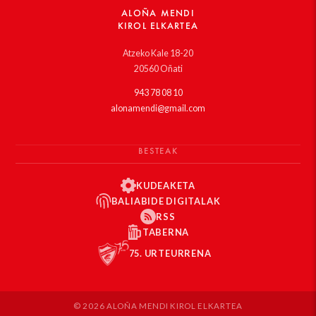
ALOÑA MENDI
KIROL ELKARTEA
Atzeko Kale 18-20
20560 Oñati
943 78 08 10
alonamendi@gmail.com
BESTEAK
KUDEAKETA
BALIABIDE DIGITALAK
RSS
TABERNA
75. URTEURRENA
© 2026 ALOÑA MENDI KIROL ELKARTEA