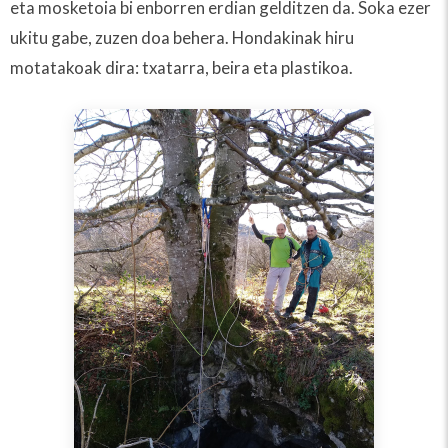
eta mosketoia bi enborren erdian gelditzen da. Soka ezer
ukitu gabe, zuzen doa behera. Hondakinak hiru
motatakoak dira: txatarra, beira eta plastikoa.