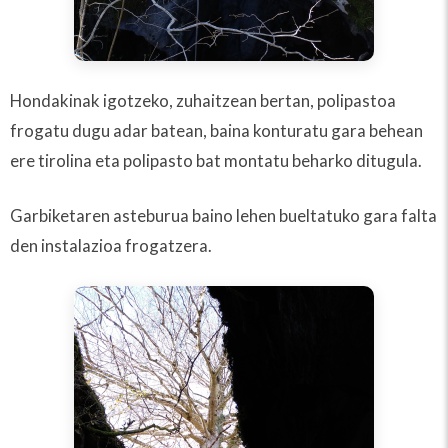
Hondakinak igotzeko, zuhaitzean bertan, polipastoa
frogatu dugu adar batean, baina konturatu gara behean
ere tirolina eta polipasto bat montatu beharko ditugula.
Garbiketaren asteburua baino lehen bueltatuko gara falta
den instalazioa frogatzera.