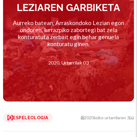
LEZIAREN GARBIKETA
Aurreko batean, Arraskondoko Lezian egon
ondoren, lurrazpiko zabortegi bat zela
konturatuta zerbait egin behar genuela
konturatu ginen.
2020, Urtarrilak 03
2020(e)ko urtarrilaren 3(a)
ESPELEOLOGIA