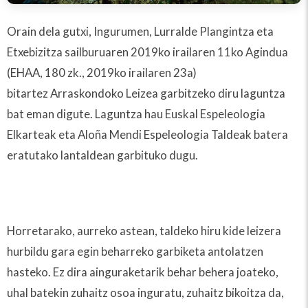
Orain dela gutxi, Ingurumen, Lurralde Plangintza eta
Etxebizitza sailburuaren 2019ko irailaren 11ko Agindua
(EHAA, 180 zk., 2019ko irailaren 23a)
bitartez Arraskondoko Leizea garbitzeko diru laguntza
bat eman digute. Laguntza hau Euskal Espeleologia
Elkarteak eta Aloña Mendi Espeleologia Taldeak batera
eratutako lantaldean garbituko dugu.
Horretarako, aurreko astean, taldeko hiru kide leizera
hurbildu gara egin beharreko garbiketa antolatzen
hasteko. Ez dira ainguraketarik behar behera joateko,
uhal batekin zuhaitz osoa inguratu, zuhaitz bikoitza da,