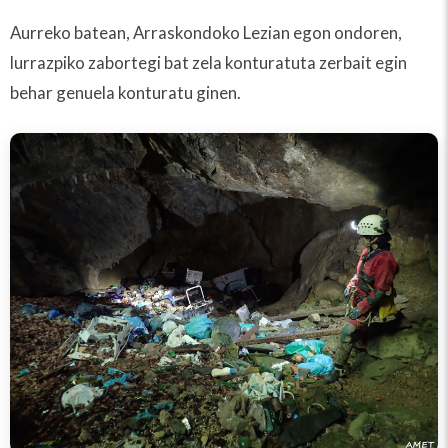
Aurreko batean, Arraskondoko Lezian egon ondoren,
lurrazpiko zabortegi bat zela konturatuta zerbait egin
behar genuela konturatu ginen.