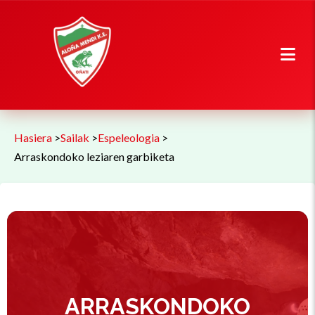
Hasiera
>
Sailak
>
Espeleologia
>
Arraskondoko leziaren garbiketa
ARRASKONDOKO