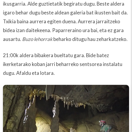
ikusgarria. Alde guztietatik begiratu dugu. Beste aldera
igaro behar dugu beste aldean galeria bat ikusten bait da.
Txikia baina aurrera egiten duena. Aurrera jarraitzeko
bidea izan daitekeena. Paparreraino ura bai, eta ez gara
ausartu.
Buzo lehorrak
beharko ditugu hau zeharkatzeko.
21:00k aldera bibakera bueltatu gara. Bide batez
ikerketarako koban jarri beharreko sentsorea instalatu
dugu. Afaldu eta lotara.