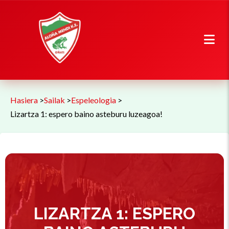
Hasiera
>
Sailak
>
Espeleologia
>
Lizartza 1: espero baino asteburu luzeagoa!
LIZARTZA 1: ESPERO