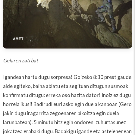
Gelaren zati bat
Igandean hartu dugu sorpresa! Goizeko 8:30 prest gaude
alde egiteko, baina abiatu eta segituan ditugun susmoak
konfirmatu ditugu: erreka oso hazita dator! Inoiz ez dugu
horrela ikusi! Badirudi euri asko egin duela kanpoan (Gero
jakin dugu iragarrita zegoenaren bikoitza egin duela
larunbatean). 5 minutu hitz egin ondoren, zuhurtasunez
jokatzea erabaki dugu. Badakigu igande eta astelehenean