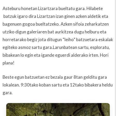
Asteburu honetan Lizartzara bueltatu gara. Hilabete
batzuk igaro dira Lizartzan izan ginen azken aldetik eta
bagenuen gogoa bueltatzeko. Azken sifoia zeharkatzen
utziko digun galeriaren bat aurkitzea dugu helburu eta
horretarako begiz jota ditugun “leiho” batzuetara eskalak
egiteko asmoz sartu gara.Larunbatean sartu, esploratu,
bibakean lo egin eta igande eguerdi alderako irten. Hori
plana!
Beste egun batzuetan ez bezala gaur 8tan gelditu gara
lokalean. 9:30tako koban sartu eta 12tako bibakera heldu
gara.