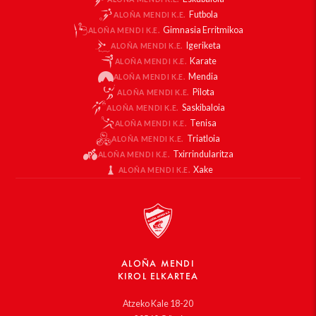
Futbola
ALOÑA MENDI K.E.
Gimnasia Erritmikoa
ALOÑA MENDI K.E.
Igeriketa
ALOÑA MENDI K.E.
Karate
ALOÑA MENDI K.E.
Mendia
ALOÑA MENDI K.E.
Pilota
ALOÑA MENDI K.E.
Saskibaloia
ALOÑA MENDI K.E.
Tenisa
ALOÑA MENDI K.E.
Triatloia
ALOÑA MENDI K.E.
Txirrindularitza
ALOÑA MENDI K.E.
Xake
ALOÑA MENDI K.E.
ALOÑA MENDI
KIROL ELKARTEA
Atzeko Kale 18-20