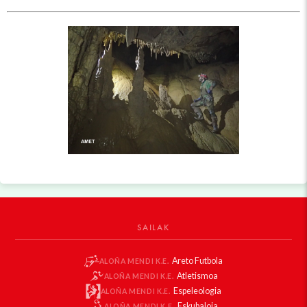
SAILAK
Areto Futbola
ALOÑA MENDI K.E.
Atletismoa
ALOÑA MENDI K.E.
Espeleologia
ALOÑA MENDI K.E.
Eskubaloia
ALOÑA MENDI K.E.