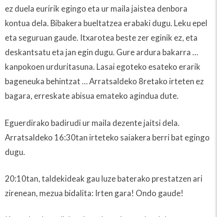
ez duela euririk egingo eta ur maila jaistea denbora
kontua dela. Bibakera bueltatzea erabaki dugu. Leku epel
eta seguruan gaude. Itxarotea beste zer eginik ez, eta
deskantsatu eta jan egin dugu. Gure ardura bakarra …
kanpokoen urduritasuna. Lasai egoteko esateko erarik
bageneuka behintzat … Arratsaldeko 8retako irteten ez
bagara, erreskate abisua emateko agindua dute.
Eguerdirako badirudi ur maila dezente jaitsi dela.
Arratsaldeko 16:30tan irteteko saiakera berri bat egingo
dugu.
20:10tan, taldekideak gau luze baterako prestatzen ari
zirenean, mezua bidalita: Irten gara! Ondo gaude!