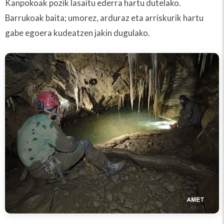
Kanpokoak pozik lasaitu ederra hartu dutelako.
Barrukoak baita; umorez, arduraz eta arriskurik hartu
gabe egoera kudeatzen jakin dugulako.