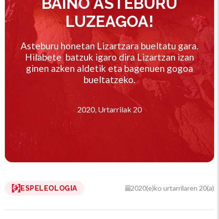
BAINO ASTEBURU
LUZEAGOA!
Asteburu honetan Lizartzara bueltatu gara.
Hilabete batzuk igaro dira Lizartzan izan
ginen azken aldetik eta bagenuen gogoa
bueltatzeko.
2020, Urtarrilak 20
2020(e)ko urtarrilaren 20(a)
ESPELEOLOGIA