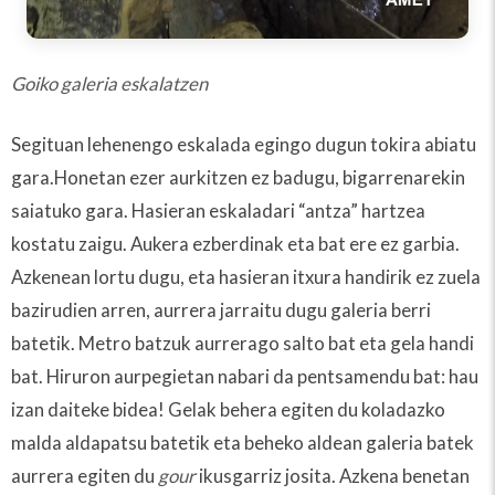
Goiko galeria eskalatzen
Segituan lehenengo eskalada egingo dugun tokira abiatu
gara.Honetan ezer aurkitzen ez badugu, bigarrenarekin
saiatuko gara. Hasieran eskaladari “antza” hartzea
kostatu zaigu. Aukera ezberdinak eta bat ere ez garbia.
Azkenean lortu dugu, eta hasieran itxura handirik ez zuela
bazirudien arren, aurrera jarraitu dugu galeria berri
batetik. Metro batzuk aurrerago salto bat eta gela handi
bat. Hiruron aurpegietan nabari da pentsamendu bat: hau
izan daiteke bidea! Gelak behera egiten du koladazko
malda aldapatsu batetik eta beheko aldean galeria batek
aurrera egiten du
gour
ikusgarriz josita. Azkena benetan