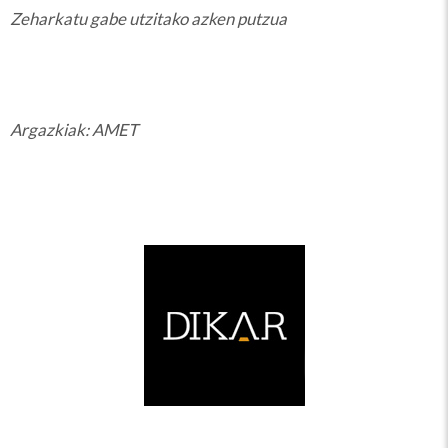
Zeharkatu gabe utzitako azken putzua
Argazkiak: AMET