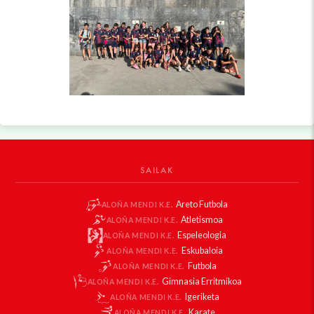
SAILAK
Areto Futbola
ALOÑA MENDI K.E.
Atletismoa
ALOÑA MENDI K.E.
Espeleologia
ALOÑA MENDI K.E.
Eskubaloia
ALOÑA MENDI K.E.
Futbola
ALOÑA MENDI K.E.
Gimnasia Erritmikoa
ALOÑA MENDI K.E.
Igeriketa
ALOÑA MENDI K.E.
Karate
ALOÑA MENDI K.E.