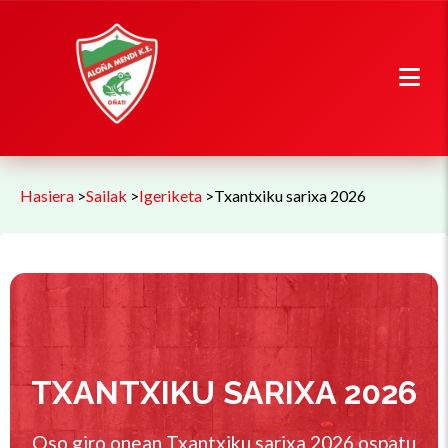
Hasiera
>
Sailak
>
Igeriketa
>
Txantxiku sarixa 2026
TXANTXIKU SARIXA 2026
Oso giro onean Txantxiku sarixa 2026 ospatu