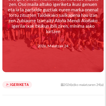
zen. Oso maila altuko igeriketa ikusi genuen
eta ia Ia partaide guztiak euren marka onenal
lortu zituzten Taldekako sailkapena hau izan
zen Zubiaurre Izarraitz Aloña Mendi Aloñako
igerilarixak txukun ibili ziren, mínima asko
lortzen
2026, Maiatzak 24
2026(e)ko maiatzaren 24(a)
IGERIKETA