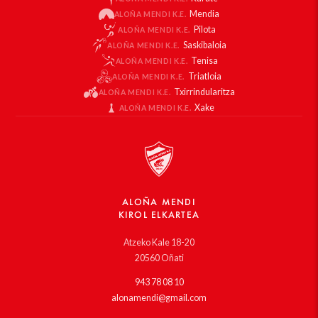
Mendia
ALOÑA MENDI K.E.
Pilota
ALOÑA MENDI K.E.
Saskibaloia
ALOÑA MENDI K.E.
Tenisa
ALOÑA MENDI K.E.
Triatloia
ALOÑA MENDI K.E.
Txirrindularitza
ALOÑA MENDI K.E.
Xake
ALOÑA MENDI K.E.
ALOÑA MENDI
KIROL ELKARTEA
Atzeko Kale 18-20
20560 Oñati
943 78 08 10
alonamendi@gmail.com