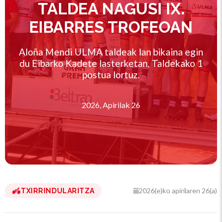
TALDEA NAGUSI IX.
EIBARRES TROFEOAN
Aloña Mendi ULMA taldeak lan bikaina egin
du Eibarko Kadete lasterketan, Taldekako 1
postua lortuz.
2026, Apirilak 26
2026(e)ko apirilaren 26(a)
TXIRRINDULARITZA