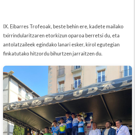
IX. Eibarres Trofeoak, beste behin ere, kadete mailako
txirrindularitzaren etorkizun oparoa berretsi du, eta
antolatzaileek egindako lanari esker, kirol egutegian
finkatutako hitzordu bihurtzen jarraitzen du.