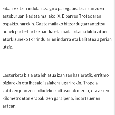
Eibarrek txirrindularitza giro paregabea bizi izan zuen
asteburuan, kadete mailako IX. Eibarres Trofeoaren
ospakizunarekin. Gazte mailako hitzordu garrantzitsu
honek parte-hartze handia eta maila bikaina bildu zituen,
etorkizuneko txirrindularien indarra eta kalitatea agerian
utziz.
Lasterketa bizia eta lehiatua izan zen hasieratik, erritmo
biziarekin eta ihesaldi saiakera ugarirekin. Tropela
zatitzen joan zen ibilbideko zailtasunak medio, eta azken
kilometroetan erabaki zen garaipena, indartsuenen
artean.