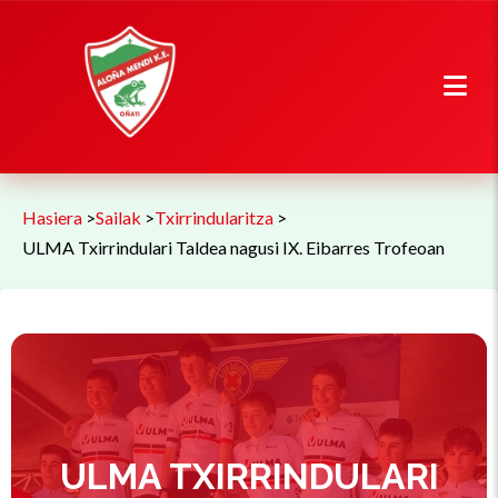
Hasiera
>
Sailak
>
Txirrindularitza
>
ULMA Txirrindulari Taldea nagusi IX. Eibarres Trofeoan
ULMA TXIRRINDULARI