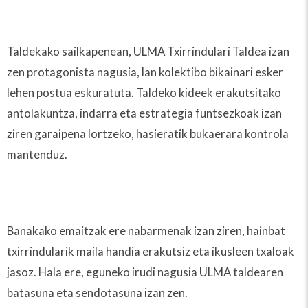
Taldekako sailkapenean, ULMA Txirrindulari Taldea izan
zen protagonista nagusia, lan kolektibo bikainari esker
lehen postua eskuratuta. Taldeko kideek erakutsitako
antolakuntza, indarra eta estrategia funtsezkoak izan
ziren garaipena lortzeko, hasieratik bukaerara kontrola
mantenduz.
Banakako emaitzak ere nabarmenak izan ziren, hainbat
txirrindularik maila handia erakutsiz eta ikusleen txaloak
jasoz. Hala ere, eguneko irudi nagusia ULMA taldearen
batasuna eta sendotasuna izan zen.