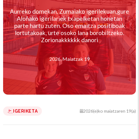
Aurreko domekan, Zumaiako igerilekuan,gure
Aloñako igerilariek txapelketan honetan
parte hartu zuten. Oso emaitza positiboak
lortutakoak, urte osoko lana borobiltzeko.
Zorionakkkkkk danori
2026, Maiatzak 19
2026(e)ko maiatzaren 19(a)
IGERIKETA