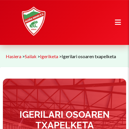
Hasiera
>
Sailak
>
Igeriketa
>
Igerilari osoaren txapelketa
IGERILARI OSOAREN
TXAPELKETA