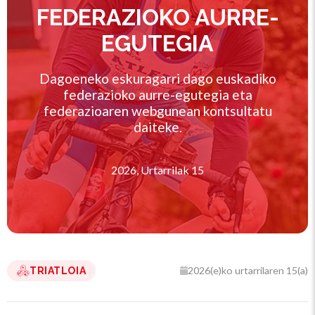
FEDERAZIOKO AURRE-
EGUTEGIA
Dagoeneko eskuragarri dago euskadiko
federazioko aurre-egutegia eta
federazioaren webgunean kontsultatu
daiteke.
2026, Urtarrilak 15
2026(e)ko urtarrilaren 15(a)
TRIATLOIA