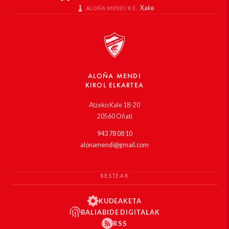
Xake
ALOÑA MENDI K.E.
ALOÑA MENDI
KIROL ELKARTEA
Atzeko Kale 18-20
20560 Oñati
943 78 08 10
alonamendi@gmail.com
BESTEAK
KUDEAKETA
BALIABIDE DIGITALAK
RSS