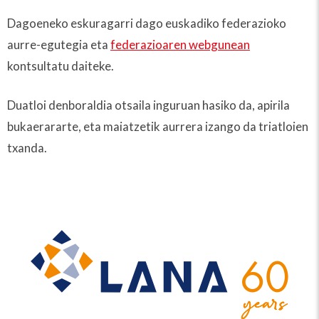
Dagoeneko eskuragarri dago euskadiko federazioko
aurre-egutegia eta
federazioaren webgunean
kontsultatu daiteke.
Duatloi denboraldia otsaila inguruan hasiko da, apirila
bukaerararte, eta maiatzetik aurrera izango da triatloien
txanda.