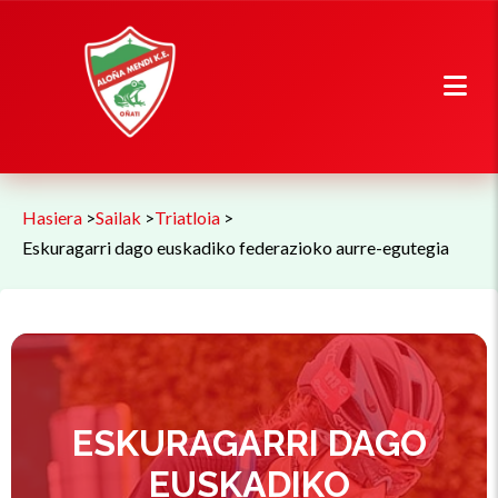
Hasiera
>
Sailak
>
Triatloia
>
Eskuragarri dago euskadiko federazioko aurre-egutegia
ESKURAGARRI DAGO
EUSKADIKO