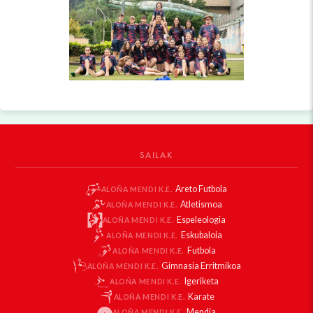
SAILAK
Areto Futbola
ALOÑA MENDI K.E.
Atletismoa
ALOÑA MENDI K.E.
Espeleologia
ALOÑA MENDI K.E.
Eskubaloia
ALOÑA MENDI K.E.
Futbola
ALOÑA MENDI K.E.
Gimnasia Erritmikoa
ALOÑA MENDI K.E.
Igeriketa
ALOÑA MENDI K.E.
Karate
ALOÑA MENDI K.E.
Mendia
ALOÑA MENDI K.E.