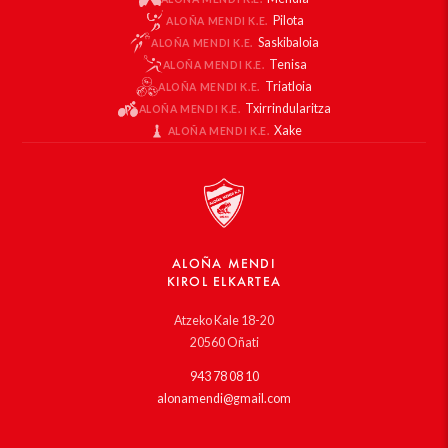
Pilota
ALOÑA MENDI K.E.
Saskibaloia
ALOÑA MENDI K.E.
Tenisa
ALOÑA MENDI K.E.
Triatloia
ALOÑA MENDI K.E.
Txirrindularitza
ALOÑA MENDI K.E.
Xake
ALOÑA MENDI K.E.
ALOÑA MENDI
KIROL ELKARTEA
Atzeko Kale 18-20
20560 Oñati
943 78 08 10
alonamendi@gmail.com