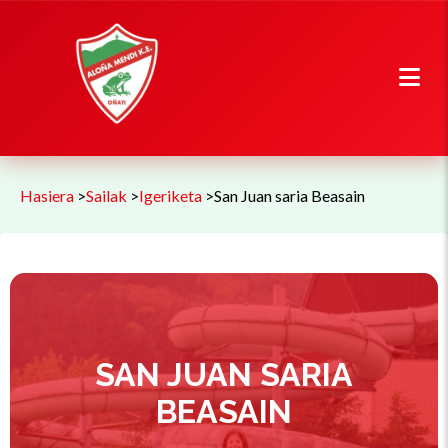
Hasiera
>
Sailak
>
Igeriketa
>
San Juan saria Beasain
SAN JUAN SARIA
BEASAIN