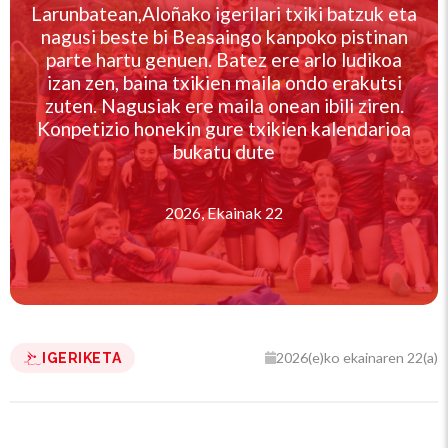
Larunbatean,Aloñako igerilari txiki batzuk eta
nagusi beste bi Beasaingo kanpoko pistinan
parte hartu genuen. Batez ere arlo ludikoa
izan zen, baina txikien maila ondo erakutsi
zuten. Nagusiak ere maila onean ibili ziren.
Konpetizio honekin gure txikien kalendarioa
bukatu dute
2026, Ekainak 22
2026(e)ko ekainaren 22(a)
IGERIKETA