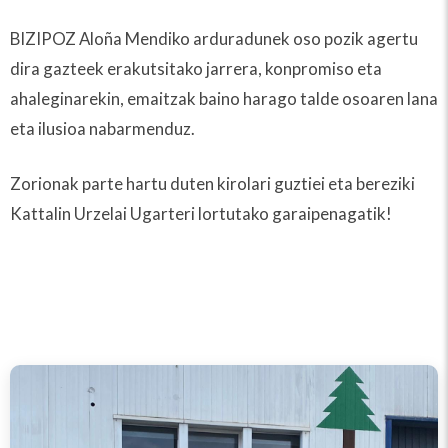
BIZIPOZ Aloña Mendiko arduradunek oso pozik agertu
dira gazteek erakutsitako jarrera, konpromiso eta
ahaleginarekin, emaitzak baino harago talde osoaren lana
eta ilusioa nabarmenduz.
Zorionak parte hartu duten kirolari guztiei eta bereziki
Kattalin Urzelai Ugarteri lortutako garaipenagatik!