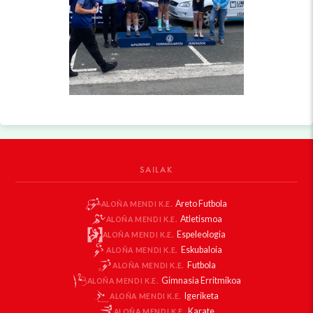
SAILAK
Areto Futbola
ALOÑA MENDI K.E.
Atletismoa
ALOÑA MENDI K.E.
Espeleologia
ALOÑA MENDI K.E.
Eskubaloia
ALOÑA MENDI K.E.
Futbola
ALOÑA MENDI K.E.
Gimnasia Erritmikoa
ALOÑA MENDI K.E.
Igeriketa
ALOÑA MENDI K.E.
Karate
ALOÑA MENDI K.E.