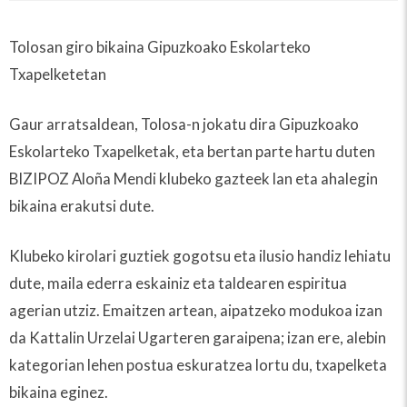
Tolosan giro bikaina Gipuzkoako Eskolarteko
Txapelketetan
Gaur arratsaldean, Tolosa-n jokatu dira Gipuzkoako
Eskolarteko Txapelketak, eta bertan parte hartu duten
BIZIPOZ Aloña Mendi klubeko gazteek lan eta ahalegin
bikaina erakutsi dute.
Klubeko kirolari guztiek gogotsu eta ilusio handiz lehiatu
dute, maila ederra eskainiz eta taldearen espiritua
agerian utziz. Emaitzen artean, aipatzeko modukoa izan
da Kattalin Urzelai Ugarteren garaipena; izan ere, alebin
kategorian lehen postua eskuratzea lortu du, txapelketa
bikaina eginez.