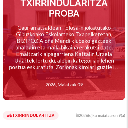
TXIRRINDULARITZA
PROBA
Gaur arratsaldean Tolosa-n jokatutako
Gipuzkoako Eskolarteko Txapelketetan,
BIZIPOZ Aloña Mendi klubeko gazteek
ahalegin eta maila bikaina erakutsi dute.
Emaitzarik aipagarriena Kattalin Urzela
Ugartek lortu du, alebin kategorian lehen
postua eskuratuta. Zorionak kirolari guztiei !!
2026, Maiatzak 09
2026(e)ko maiatzaren 9(a)
TXIRRINDULARITZA