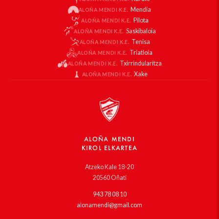
Mendia
ALOÑA MENDI K.E.
Pilota
ALOÑA MENDI K.E.
Saskibaloia
ALOÑA MENDI K.E.
Tenisa
ALOÑA MENDI K.E.
Triatloia
ALOÑA MENDI K.E.
Txirrindularitza
ALOÑA MENDI K.E.
Xake
ALOÑA MENDI K.E.
ALOÑA MENDI
KIROL ELKARTEA
Atzeko Kale 18-20
20560 Oñati
943 78 08 10
alonamendi@gmail.com