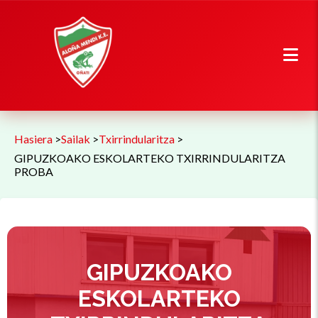
Hasiera
>
Sailak
>
Txirrindularitza
>
GIPUZKOAKO ESKOLARTEKO TXIRRINDULARITZA
PROBA
GIPUZKOAKO
ESKOLARTEKO