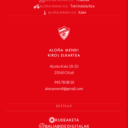
Txirrindularitza
ALOÑA MENDI K.E.
Xake
ALOÑA MENDI K.E.
ALOÑA MENDI
KIROL ELKARTEA
Atzeko Kale 18-20
20560 Oñati
943 78 08 10
alonamendi@gmail.com
BESTEAK
KUDEAKETA
BALIABIDE DIGITALAK