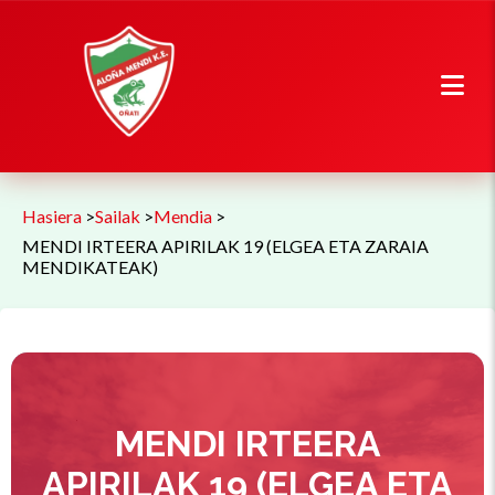
Hasiera
>
Sailak
>
Mendia
>
MENDI IRTEERA APIRILAK 19 (ELGEA ETA ZARAIA
MENDIKATEAK)
MENDI IRTEERA
APIRILAK 19 (ELGEA ETA