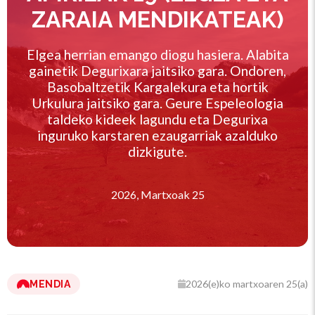
ZARAIA MENDIKATEAK)
Elgea herrian emango diogu hasiera. Alabita
gainetik Degurixara jaitsiko gara. Ondoren,
Basobaltzetik Kargalekura eta hortik
Urkulura jaitsiko gara. Geure Espeleologia
taldeko kideek lagundu eta Degurixa
inguruko karstaren ezaugarriak azalduko
dizkigute.
2026, Martxoak 25
2026(e)ko martxoaren 25(a)
MENDIA