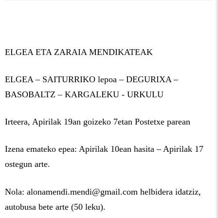
ELGEA ETA ZARAIA MENDIKATEAK
ELGEA – SAITURRIKO lepoa – DEGURIXA –
BASOBALTZ – KARGALEKU - URKULU
Irteera, Apirilak 19an goizeko 7etan Postetxe parean
Izena emateko epea: Apirilak 10ean hasita – Apirilak 17
ostegun arte.
Nola: alonamendi.mendi@gmail.com helbidera idatziz,
autobusa bete arte (50 leku).