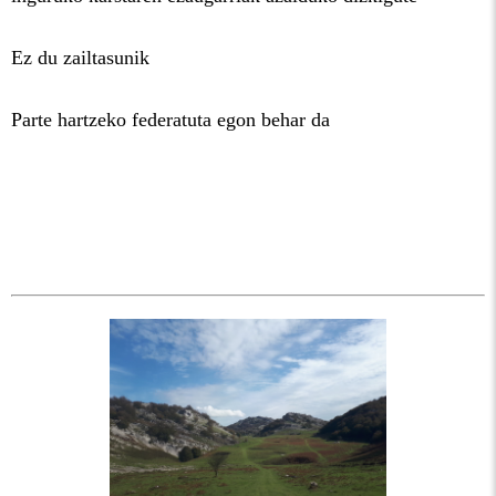
Ez du zailtasunik
Parte hartzeko federatuta egon behar da