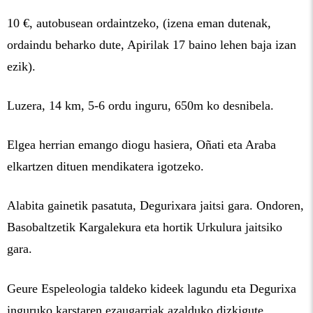
10 €, autobusean ordaintzeko, (izena eman dutenak,
ordaindu beharko dute, Apirilak 17 baino lehen baja izan
ezik).
Luzera, 14 km, 5-6 ordu inguru, 650m ko desnibela.
Elgea herrian emango diogu hasiera, Oñati eta Araba
elkartzen dituen mendikatera igotzeko.
Alabita gainetik pasatuta, Degurixara jaitsi gara. Ondoren,
Basobaltzetik Kargalekura eta hortik Urkulura jaitsiko
gara.
Geure Espeleologia taldeko kideek lagundu eta Degurixa
inguruko karstaren ezaugarriak azalduko dizkigute