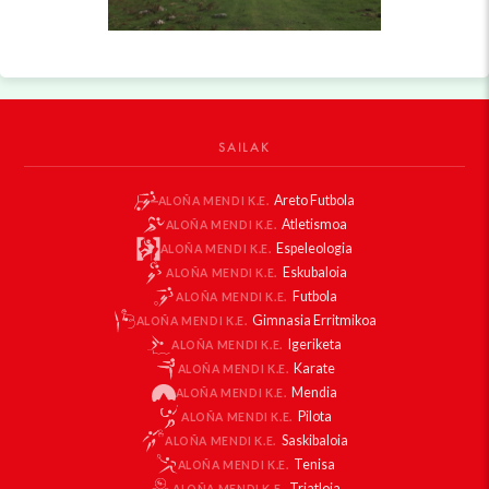
SAILAK
Areto Futbola
ALOÑA MENDI K.E.
Atletismoa
ALOÑA MENDI K.E.
Espeleologia
ALOÑA MENDI K.E.
Eskubaloia
ALOÑA MENDI K.E.
Futbola
ALOÑA MENDI K.E.
Gimnasia Erritmikoa
ALOÑA MENDI K.E.
Igeriketa
ALOÑA MENDI K.E.
Karate
ALOÑA MENDI K.E.
Mendia
ALOÑA MENDI K.E.
Pilota
ALOÑA MENDI K.E.
Saskibaloia
ALOÑA MENDI K.E.
Tenisa
ALOÑA MENDI K.E.
Triatloia
ALOÑA MENDI K.E.