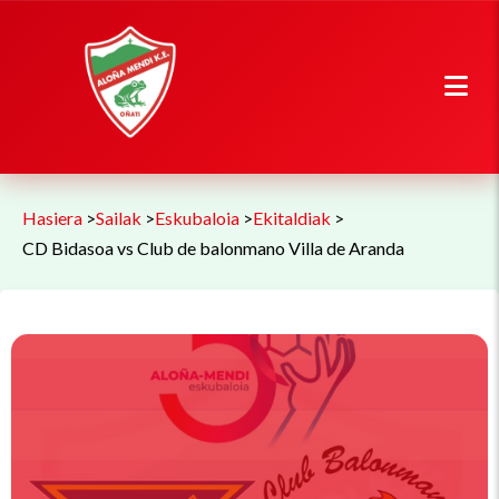
Hasiera
>
Sailak
>
Eskubaloia
>
Ekitaldiak
>
CD Bidasoa vs Club de balonmano Villa de Aranda