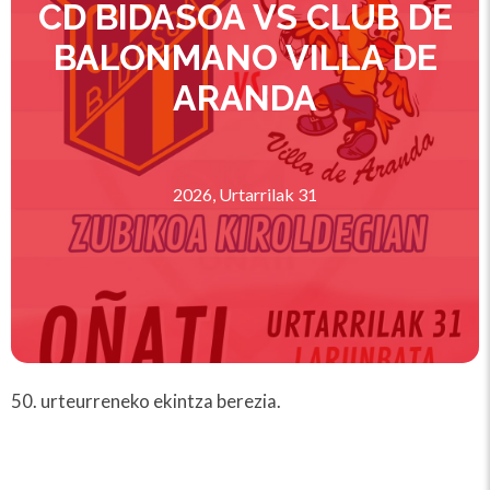
CD BIDASOA VS CLUB DE
BALONMANO VILLA DE
ARANDA
2026, Urtarrilak 31
50. urteurreneko ekintza berezia.