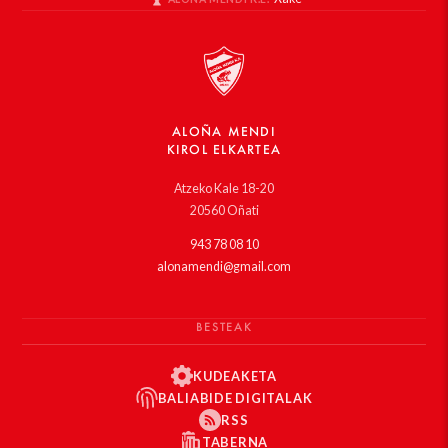
ALOÑA MENDI
KIROL ELKARTEA
Atzeko Kale 18-20
20560 Oñati
943 78 08 10
alonamendi@gmail.com
BESTEAK
KUDEAKETA
BALIABIDE DIGITALAK
RSS
TABERNA