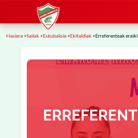
Hasiera
>
Sailak
>
Eskubaloia
>
Ekitaldiak
>
Erreferenteak eraik
ERREFERENT