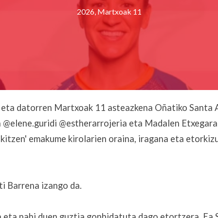
2026, Martxoak 11
a eta datorren Martxoak 11 asteazkena Oñatiko Santa 
a @elene.guridi @estherarrojeria eta Madalen Etxegara
ikitzen' emakume kirolarien oraina, iragana eta etorki
ti Barrena izango da.
a eta nahi duen guztia gonbidatuta dago etortzera. Ea