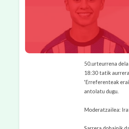
50.urteurrena del
18:30 tatik aurrer
'Erreferenteak era
antolatu dugu.
Moderatzailea: Ira
Sarrera dohainik d