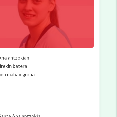
Ana antzokian
irekin batera
zuna mahaingurua
 Santa Ana antzokia