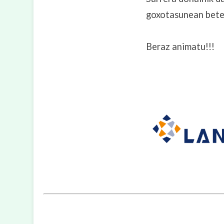
goxotasunean bete
Beraz animatu!!!