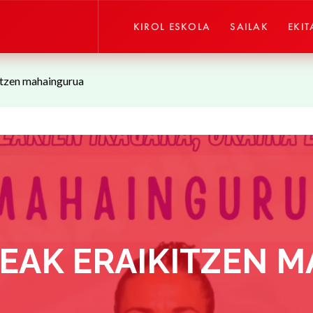
KIROL ESKOLA
SAILAK
EKIT
itzen mahaingurua
EAK ERAIKITZEN 