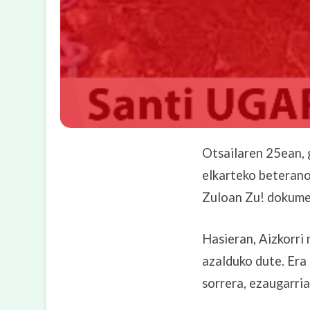
Otsailaren 25ean, 
elkarteko beterano
Zuloan Zu! dokume
Hasieran, Aizkorri
azalduko dute. Era 
sorrera, ezaugarri