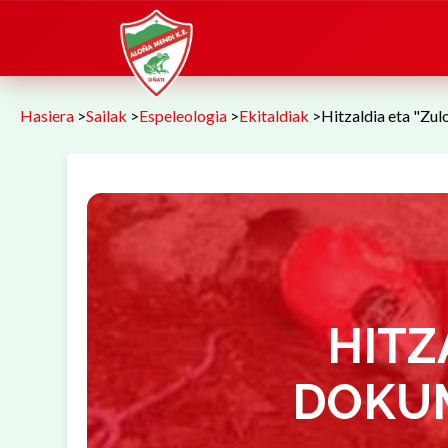
Hasiera
>
Sailak
>
Espeleologia
>
Ekitaldiak
>
Hitzaldia eta "Zu
HITZ
DOKU