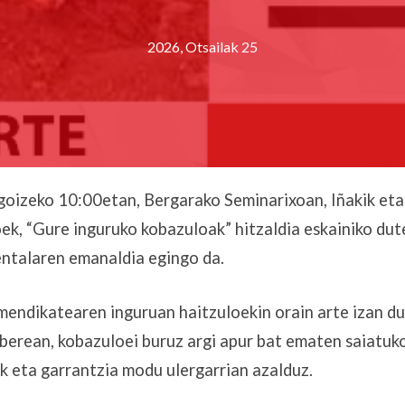
2026, Otsailak 25
goizeko 10:00etan, Bergarako Seminarixoan, Iñakik et
ek, “Gure inguruko kobazuloak” hitzaldia eskainiko dut
ntalaren emanaldia egingo da.
 mendikatearen inguruan haitzuloekin orain arte izan 
berean, kobazuloei buruz argi apur bat ematen saiatuko
ak eta garrantzia modu ulergarrian azalduz.