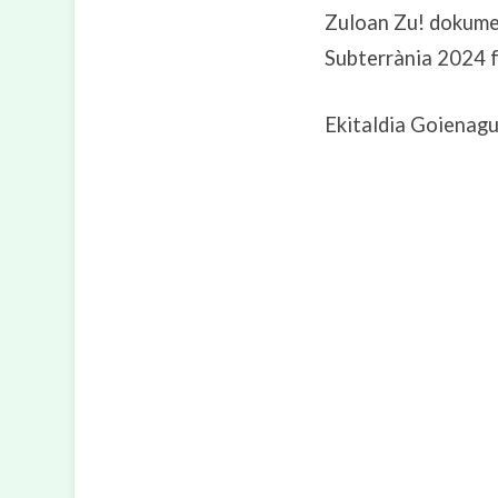
Zuloan Zu! dokumen
Subterrània 2024 f
Ekitaldia Goienagu