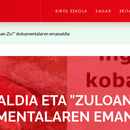
KIROL ESKOLA
SAILAK
EKIT
loan Zu!" dokumentalaren emanaldia
ALDIA ETA "ZULOAN
MENTALAREN EMAN