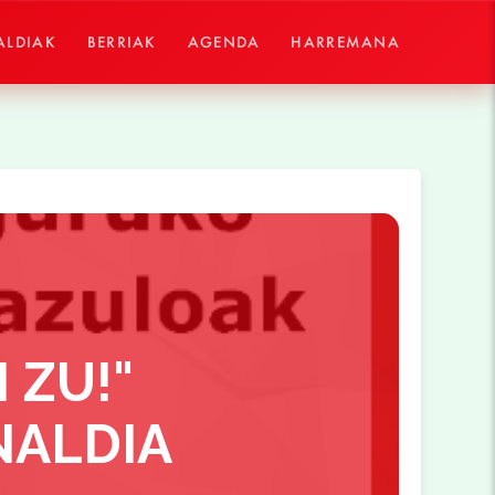
ALDIAK
BERRIAK
AGENDA
HARREMANA
 ZU!"
ALDIA