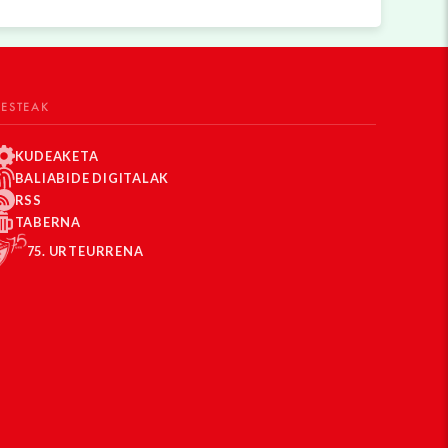
BESTEAK
KUDEAKETA
BALIABIDE DIGITALAK
RSS
TABERNA
75. URTEURRENA