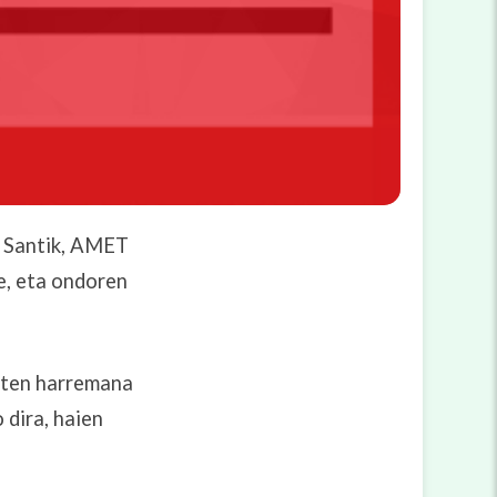
a Santik, AMET
e, eta ondoren
duten harremana
 dira, haien