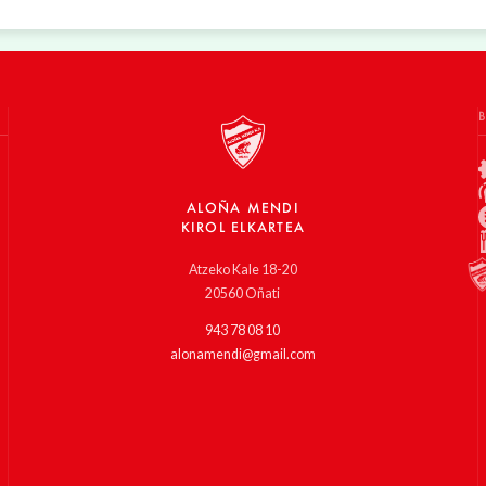
ALOÑA MENDI
KIROL ELKARTEA
Atzeko Kale 18-20
20560 Oñati
943 78 08 10
alonamendi@gmail.com