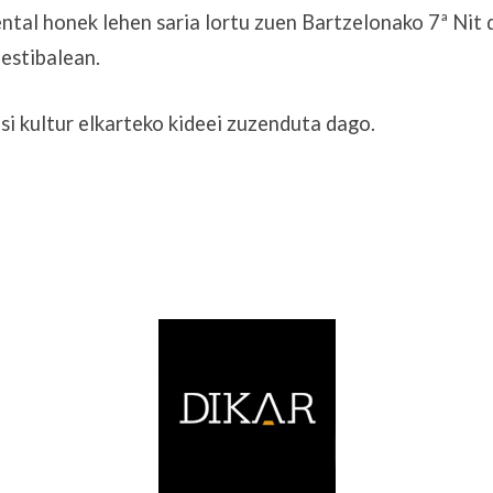
tal honek lehen saria lortu zuen Bartzelonako 7ª Nit 
estibalean.
si kultur elkarteko kideei zuzenduta dago.