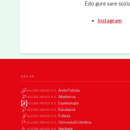
Edo gure sare sozia
Instagram
SAILAK
Areto Futbola
ALOÑA MENDI K.E.
Atletismoa
ALOÑA MENDI K.E.
Espeleologia
ALOÑA MENDI K.E.
Eskubaloia
ALOÑA MENDI K.E.
Futbola
ALOÑA MENDI K.E.
Gimnasia Erritmikoa
ALOÑA MENDI K.E.
Igeriketa
ALOÑA MENDI K.E.