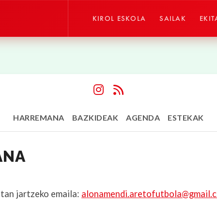
KIROL ESKOLA
SAILAK
EKIT
HARREMANA
BAZKIDEAK
AGENDA
ESTEKAK
ANA
tan jartzeko emaila:
alonamendi.aretofutbola@gmail.