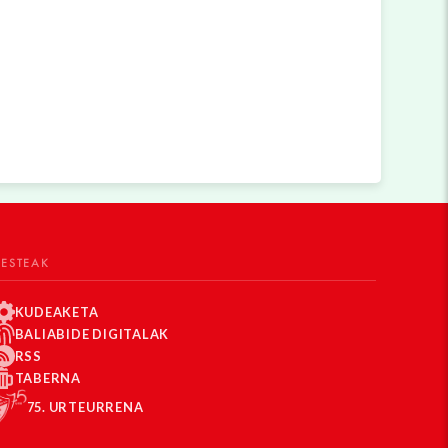
BESTEAK
KUDEAKETA
BALIABIDE DIGITALAK
RSS
TABERNA
75. URTEURRENA