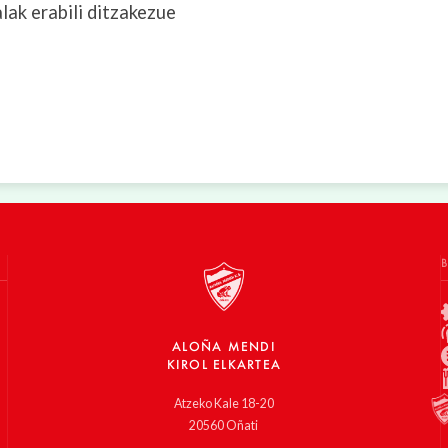
lak erabili ditzakezue
ALOÑA MENDI
KIROL ELKARTEA
Atzeko Kale 18-20
20560 Oñati