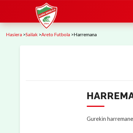
Hasiera
>
Sailak
>
Areto Futbola
>
Harremana
HARREM
Gurekin harremane