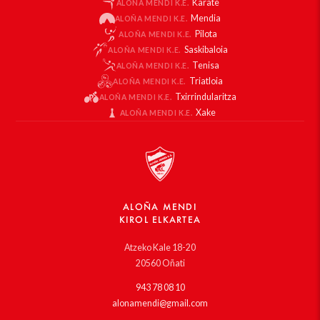
Karate
ALOÑA MENDI K.E.
Mendia
ALOÑA MENDI K.E.
Pilota
ALOÑA MENDI K.E.
Saskibaloia
ALOÑA MENDI K.E.
Tenisa
ALOÑA MENDI K.E.
Triatloia
ALOÑA MENDI K.E.
Txirrindularitza
ALOÑA MENDI K.E.
Xake
ALOÑA MENDI K.E.
ALOÑA MENDI
KIROL ELKARTEA
Atzeko Kale 18-20
20560 Oñati
943 78 08 10
alonamendi@gmail.com