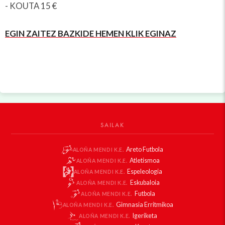
- KOUTA 15 €
EGIN ZAITEZ BAZKIDE HEMEN KLIK EGINAZ
SAILAK
Areto Futbola
ALOÑA MENDI K.E.
Atletismoa
ALOÑA MENDI K.E.
Espeleologia
ALOÑA MENDI K.E.
Eskubaloia
ALOÑA MENDI K.E.
Futbola
ALOÑA MENDI K.E.
Gimnasia Erritmikoa
ALOÑA MENDI K.E.
Igeriketa
ALOÑA MENDI K.E.