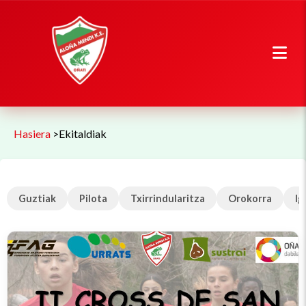
Hasiera
>
Ekitaldiak
Guztiak
Pilota
Txirrindularitza
Orokorra
Ig