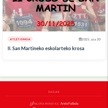
2025, aza 30
ATLETISMOA
II. San Martineko eskolarteko krosa
SAILAK
Areto Futbola
ALOÑA MENDI K.E.