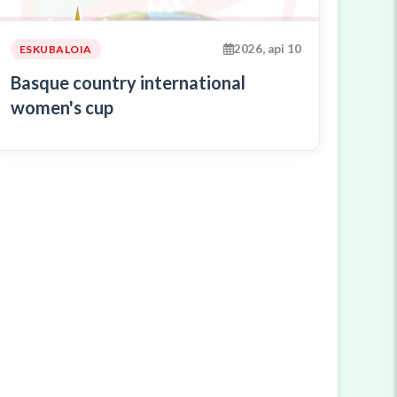
2026, api 10
ESKUBALOIA
Basque country international
women's cup