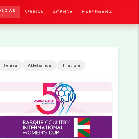
ALDIAK
BERRIAK
AGENDA
HARREMANA
Tenisa
Atletismoa
Triatloia