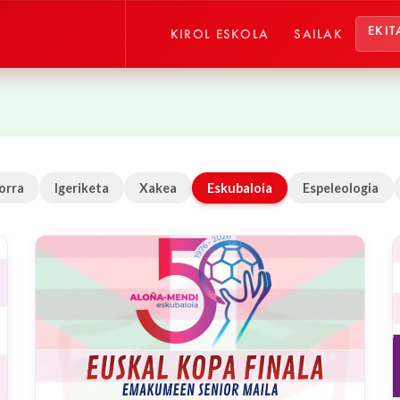
EKIT
KIROL ESKOLA
SAILAK
orra
Igeriketa
Xakea
Eskubaloia
Espeleologia