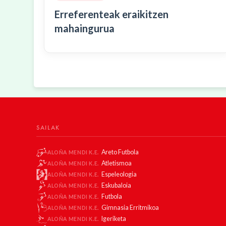
Erreferenteak eraikitzen
mahaingurua
SAILAK
Areto Futbola
ALOÑA MENDI K.E.
Atletismoa
ALOÑA MENDI K.E.
Espeleologia
ALOÑA MENDI K.E.
Eskubaloia
ALOÑA MENDI K.E.
Futbola
ALOÑA MENDI K.E.
Gimnasia Erritmikoa
ALOÑA MENDI K.E.
Igeriketa
ALOÑA MENDI K.E.