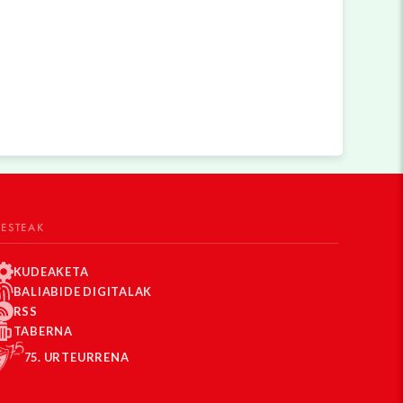
BESTEAK
KUDEAKETA
BALIABIDE DIGITALAK
RSS
TABERNA
75. URTEURRENA