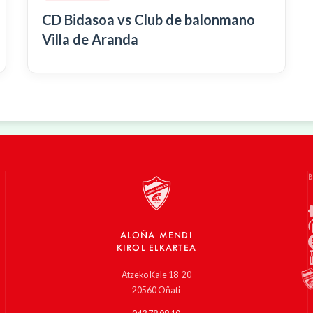
CD Bidasoa vs Club de balonmano
Villa de Aranda
ALOÑA MENDI
KIROL ELKARTEA
Atzeko Kale 18-20
20560 Oñati