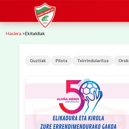
Hasiera
>
Ekitaldiak
Guztiak
Pilota
Txirrindularitza
Orok