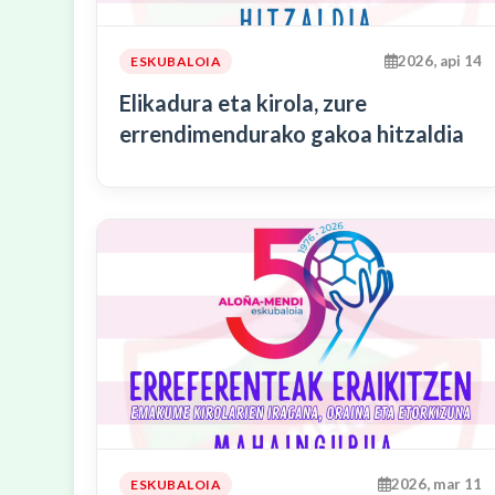
2026, api 14
ESKUBALOIA
Elikadura eta kirola, zure
errendimendurako gakoa hitzaldia
2026, mar 11
ESKUBALOIA