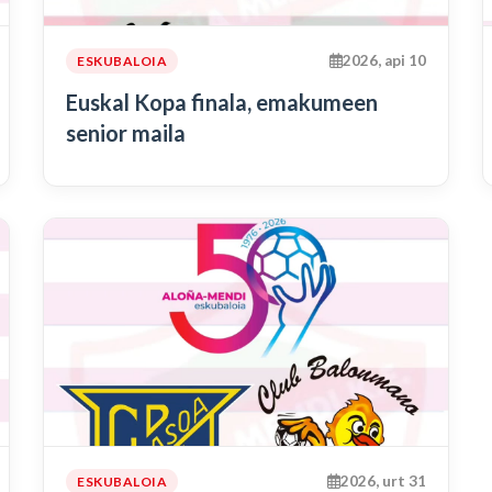
2026, api 10
ESKUBALOIA
Euskal Kopa finala, emakumeen
senior maila
2026, urt 31
ESKUBALOIA