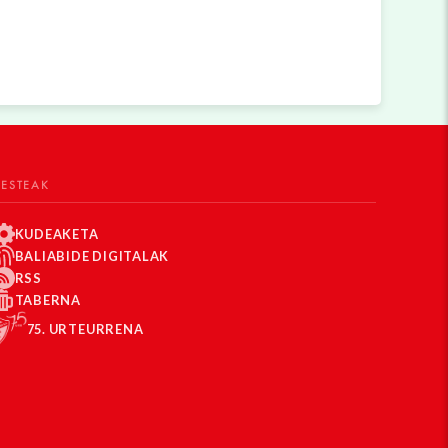
BESTEAK
KUDEAKETA
BALIABIDE DIGITALAK
RSS
TABERNA
75. URTEURRENA