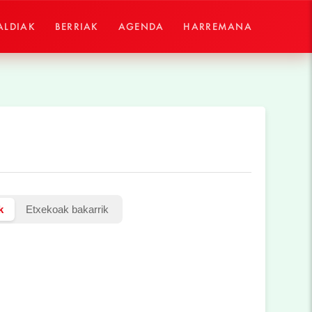
ALDIAK
BERRIAK
AGENDA
HARREMANA
k
Etxekoak bakarrik