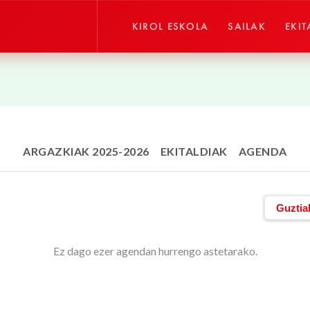
KIROL ESKOLA
SAILAK
EKIT
ARGAZKIAK 2025-2026
EKITALDIAK
AGENDA
Guztia
Ez dago ezer agendan hurrengo astetarako.