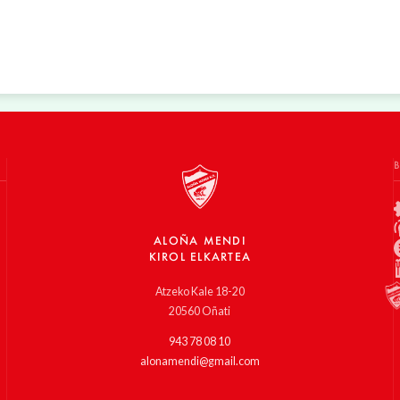
ALOÑA MENDI
KIROL ELKARTEA
Atzeko Kale 18-20
20560 Oñati
943 78 08 10
alonamendi@gmail.com