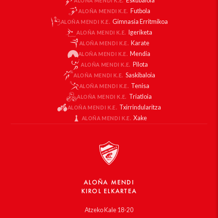
Eskubaloia
ALOÑA MENDI K.E.
Futbola
ALOÑA MENDI K.E.
Gimnasia Erritmikoa
ALOÑA MENDI K.E.
Igeriketa
ALOÑA MENDI K.E.
Karate
ALOÑA MENDI K.E.
Mendia
ALOÑA MENDI K.E.
Pilota
ALOÑA MENDI K.E.
Saskibaloia
ALOÑA MENDI K.E.
Tenisa
ALOÑA MENDI K.E.
Triatloia
ALOÑA MENDI K.E.
Txirrindularitza
ALOÑA MENDI K.E.
Xake
ALOÑA MENDI K.E.
ALOÑA MENDI
KIROL ELKARTEA
Atzeko Kale 18-20