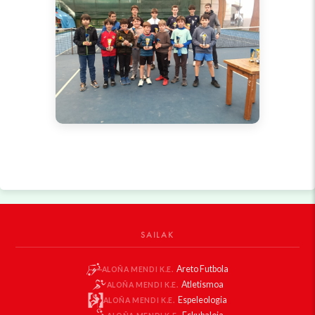
SAILAK
Areto Futbola
ALOÑA MENDI K.E.
Atletismoa
ALOÑA MENDI K.E.
Espeleologia
ALOÑA MENDI K.E.